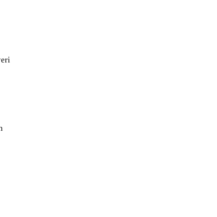
eri
n