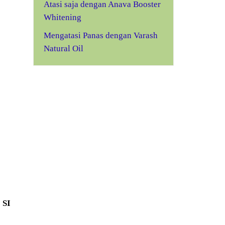
Atasi saja dengan Anava Booster
Whitening
Mengatasi Panas dengan Varash
Natural Oil
SI