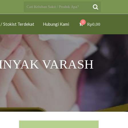
0
 / Stokist Terdekat
Hubungi Kami
Rp
0,00
MINYAK VARASH