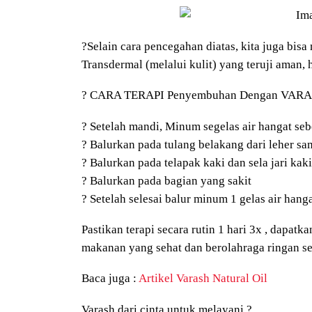
?
Selain cara pencegahan diatas, kita juga b
Transdermal (melalui kulit) yang teruji aman, 
?
CARA TERAPI Penyembuhan Dengan VAR
?
Setelah mandi, Minum segelas air hangat se
?
Balurkan pada tulang belakang dari leher sa
?
Balurkan pada telapak kaki dan sela jari kaki
?
Balurkan pada bagian yang sakit
?
Setelah selesai balur minum 1 gelas air hanga
Pastikan terapi secara rutin 1 hari 3x , dapat
makanan yang sehat dan berolahraga ringan sec
Baca juga :
Artikel Varash Natural Oil
Varash dari cinta untuk melayani
?