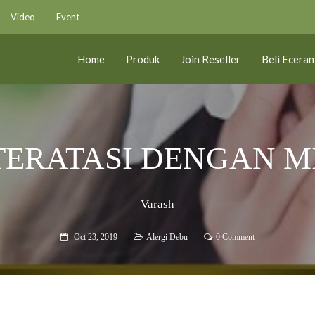
Video
Event
Home
Produk
Join Reseller
Beli Eceran
TERATASI DENGAN 
Varash
Oct 23, 2019
Alergi Debu
0 Comment