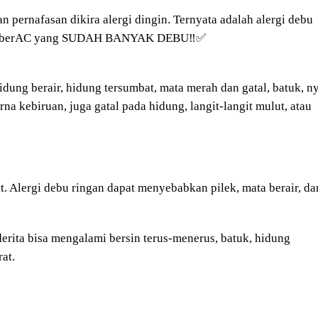
 pernafasan dikira alergi dingin. Ternyata adalah alergi debu
utup berAC yang SUDAH BANYAK DEBU
‼
✅
hidung berair, hidung tersumbat, mata merah dan gatal, batuk, ny
na kebiruan, juga gatal pada hidung, langit-langit mulut, atau
at. Alergi debu ringan dapat menyebabkan pilek, mata berair, da
erita bisa mengalami bersin terus-menerus, batuk, hidung
at.