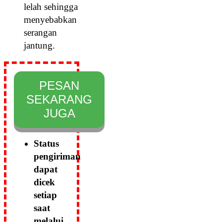
lelah sehingga
menyebabkan
serangan
jantung.
PESAN
SEKARANG
JUGA
Status
pengiriman
dapat
dicek
setiap
saat
melalui