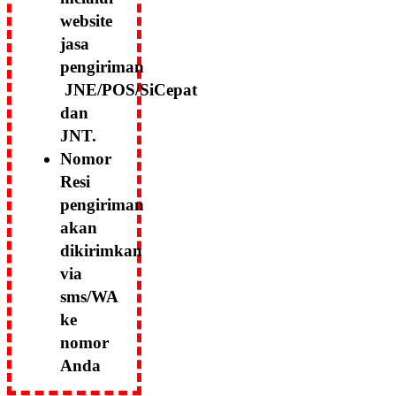
website
jasa
pengiriman
JNE/POS/SiCepat
dan
JNT.
Nomor
Resi
pengiriman
akan
dikirimkan
via
sms/WA
ke
nomor
Anda