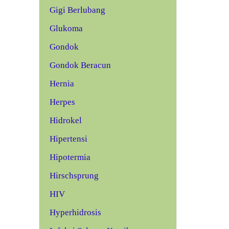
Gigi Berlubang
Glukoma
Gondok
Gondok Beracun
Hernia
Herpes
Hidrokel
Hipertensi
Hipotermia
Hirschsprung
HIV
Hyperhidrosis