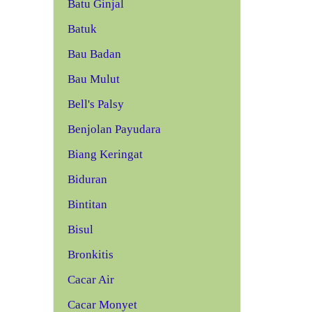
Batu Ginjal
Batuk
Bau Badan
Bau Mulut
Bell's Palsy
Benjolan Payudara
Biang Keringat
Biduran
Bintitan
Bisul
Bronkitis
Cacar Air
Cacar Monyet