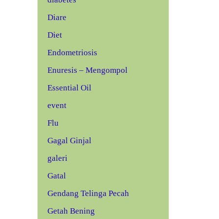
Diare
Diet
Endometriosis
Enuresis – Mengompol
Essential Oil
event
Flu
Gagal Ginjal
galeri
Gatal
Gendang Telinga Pecah
Getah Bening