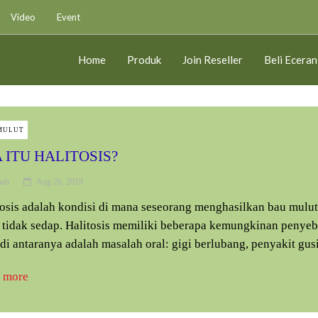
Video
Event
Home
Produk
Join Reseller
Beli Eceran
MULUT
 ITU HALITOSIS?
ash
Aug 26, 2019
tosis adalah kondisi di mana seseorang menghasilkan bau mulut
 tidak sedap. Halitosis memiliki beberapa kemungkinan penyeb
i antaranya adalah masalah oral: gigi berlubang, penyakit gusi.
 more