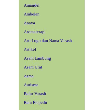
Amandel
Ambeien
Anava
Aromaterapi
Arti Logo dan Nama Varash
Artikel
Asam Lambung
Asam Urat
Asma
Autisme
Balur Varash
Batu Empedu