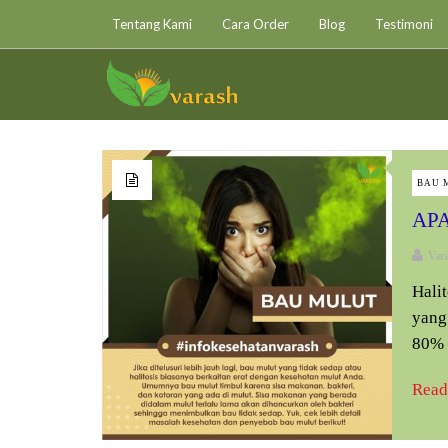
Tentang Kami
Cara Order
Blog
Testimoni
BAU 
APA
Var
Hali
yang
80% d
Read