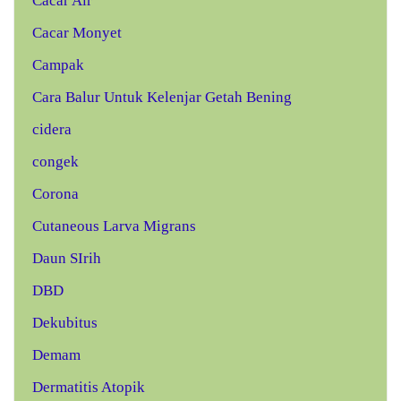
Cacar Air
Cacar Monyet
Campak
Cara Balur Untuk Kelenjar Getah Bening
cidera
congek
Corona
Cutaneous Larva Migrans
Daun SIrih
DBD
Dekubitus
Demam
Dermatitis Atopik