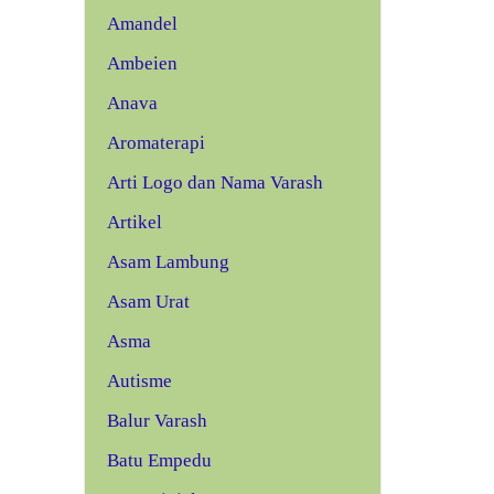
Amandel
Ambeien
Anava
Aromaterapi
Arti Logo dan Nama Varash
Artikel
Asam Lambung
Asam Urat
Asma
Autisme
Balur Varash
Batu Empedu