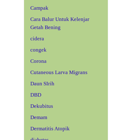
Campak
Cara Balur Untuk Kelenjar
Getah Bening
cidera
congek
Corona
Cutaneous Larva Migrans
Daun SIrih
DBD
Dekubitus
Demam
Dermatitis Atopik
diabetes