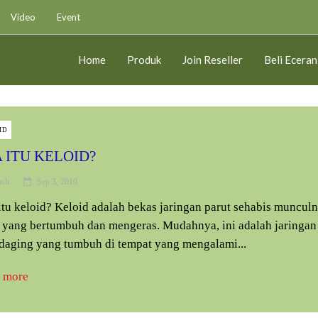
Video
Event
Home
Produk
Join Reseller
Beli Eceran
ID
 ITU KELOID?
ash
Sep 3, 2019
itu keloid? Keloid adalah bekas jaringan parut sehabis muncul
, yang bertumbuh dan mengeras. Mudahnya, ini adalah jaringan
 daging yang tumbuh di tempat yang mengalami...
 more