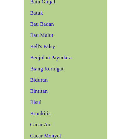
Batu Ginjal
Batuk
Bau Badan
Bau Mulut
Bell's Palsy
Benjolan Payudara
Biang Keringat
Biduran
Bintitan
Bisul
Bronkitis
Cacar Air
Cacar Monyet