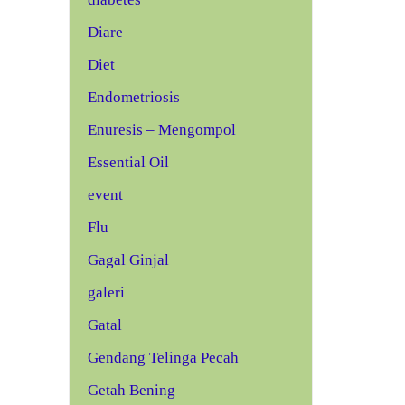
Diare
Diet
Endometriosis
Enuresis – Mengompol
Essential Oil
event
Flu
Gagal Ginjal
galeri
Gatal
Gendang Telinga Pecah
Getah Bening