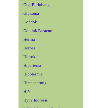
Gigi Berlubang
Glukoma
Gondok
Gondok Beracun
Hernia
Herpes
Hidrokel
Hipertensi
Hipotermia
Hirschsprung
HIV
Hyperhidrosis