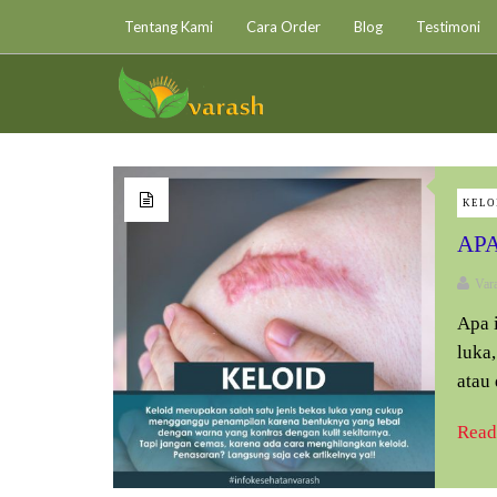
Tentang Kami
Cara Order
Blog
Testimoni
KELO
APA
Var
Apa 
luka
atau
Read