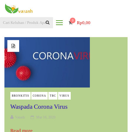
0
Rp
0,00
BRONKITIS
CORONA
TBC
VIRUS
Waspada Corona Virus
Varash
Mar 16, 2020
Read more