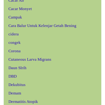
Cacar Air
Cacar Monyet
Campak
Cara Balur Untuk Kelenjar Getah Bening
cidera
congek
Corona
Cutaneous Larva Migrans
Daun SIrih
DBD
Dekubitus
Demam
Dermatitis Atopik